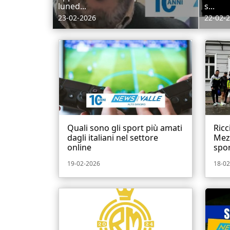
luned...
s...
23-02-2026
22-02-
Quali sono gli sport più amati
Ricc
dagli italiani nel settore
Mez
online
spor
19-02-2026
18-02