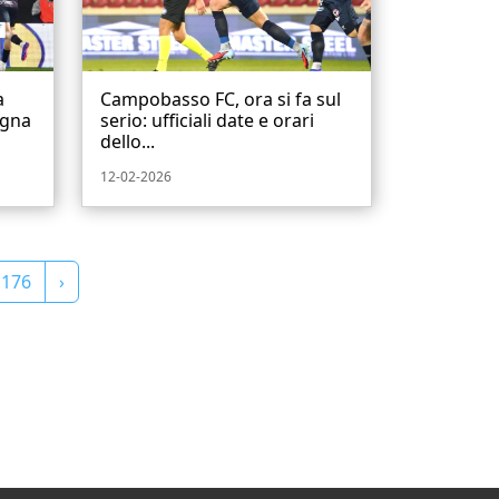
a
Campobasso FC, ora si fa sul
ugna
serio: ufficiali date e orari
dello...
12-02-2026
176
›