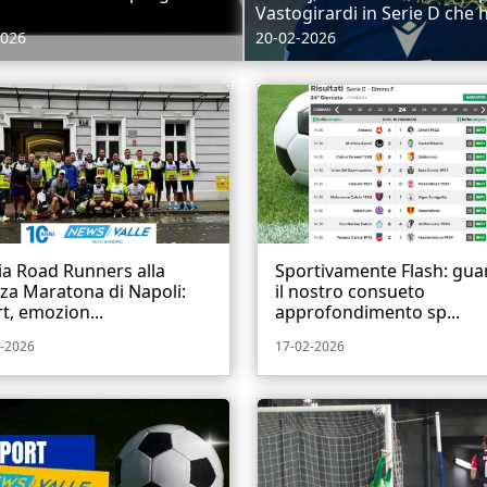
Vastogirardi in Serie D che h
2026
20-02-2026
ia Road Runners alla
Sportivamente Flash: gua
za Maratona di Napoli:
il nostro consueto
t, emozion...
approfondimento sp...
-2026
17-02-2026