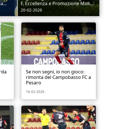
a...
F, Eccellenza e Promozione Moli...
20-02-2026
rda
Se non segni, io non gioco:
rimonta del Campobasso FC a
Pesaro
16-02-2026