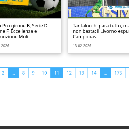
 Pro girone B, Serie D
Tantalocchi para tutto, m
ne F, Eccellenza e
non basta: il Livorno esp
ozione Moli...
Campobas...
-2026
13-02-2026
2
...
8
9
10
11
12
13
14
...
175