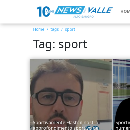
HOM
Home
tags
sport
Tag: sport
Sportivamente Flash: il nostro
Sporti
approfondimento sportivo del
numer