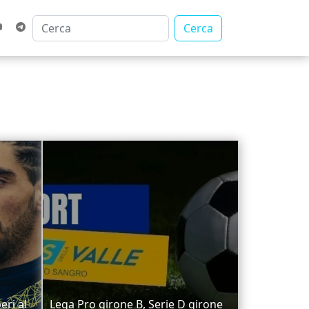
Cerca
eri al
Lega Pro girone B, Serie D girone