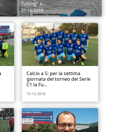
..
Tubing” a...
21-12-2018
a
Calcio a 5: per la settima
giornata del torneo dei Serie
C1 la Fu...
15-12-2018