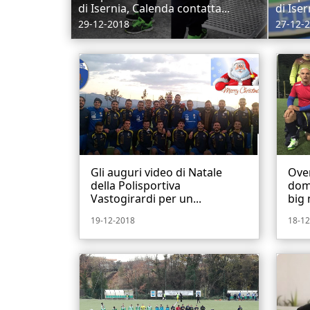
di Isernia, Calenda contatta...
di Iser
29-12-2018
27-12-
Gli auguri video di Natale
Ove
della Polisportiva
dom
Vastogirardi per un...
big 
19-12-2018
18-12