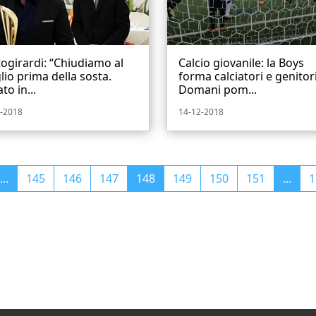
ogirardi: “Chiudiamo al
Calcio giovanile: la Boys
io prima della sosta.
forma calciatori e genitori
to in...
Domani pom...
-2018
14-12-2018
...
145
146
147
148
149
150
151
...
1