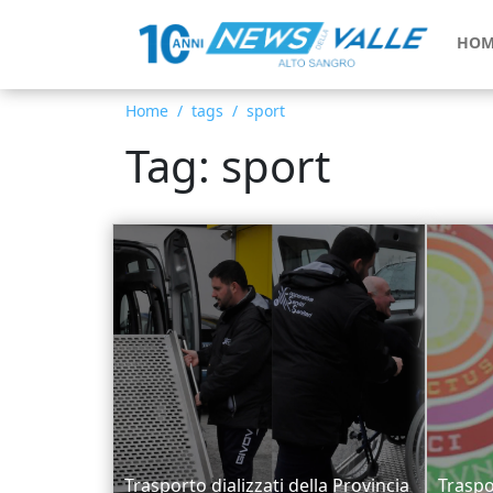
HOM
Home
tags
sport
Tag: sport
Trasporto dializzati della Provincia
Traspo