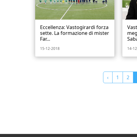
Eccellenza: Vastogirardi forza
Vast
sette. La formazione di mister
megl
Far...
Saba
15-12-2018
14-12
‹
1
2