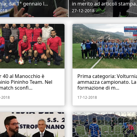
nia, dal 1° gennaio l...
in merito ad articoli stampa.
2018
27-12-2018
r 40 al Manocchio è
Prima categoria: Volturni
inio Pininho Team. Nel
ammazza campionato. La
match sconfi...
formazione di m...
-2018
17-12-2018