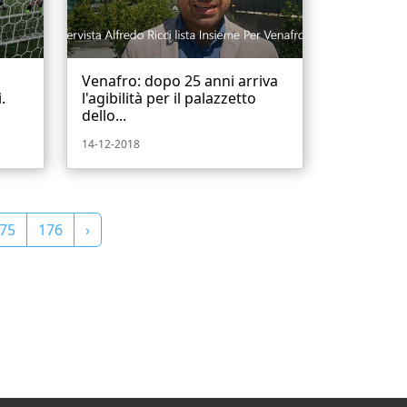
Venafro: dopo 25 anni arriva
.
l'agibilità per il palazzetto
dello...
14-12-2018
75
176
›