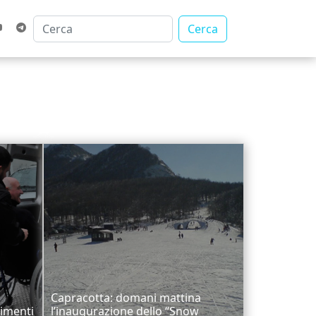
Cerca
Capracotta: domani mattina
rimenti
l’inaugurazione dello “Snow