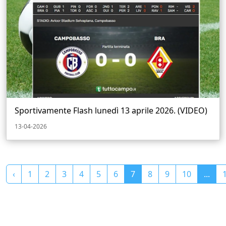
Sportivamente Flash lunedì 13 aprile 2026. (VIDEO)
13-04-2026
‹
1
2
3
4
5
6
7
8
9
10
...