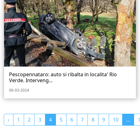
Pescopennataro: auto si ribalta in localita' Rio
Verde. Interveng...
06-03-2024
‹
1
2
3
4
5
6
7
8
9
10
...