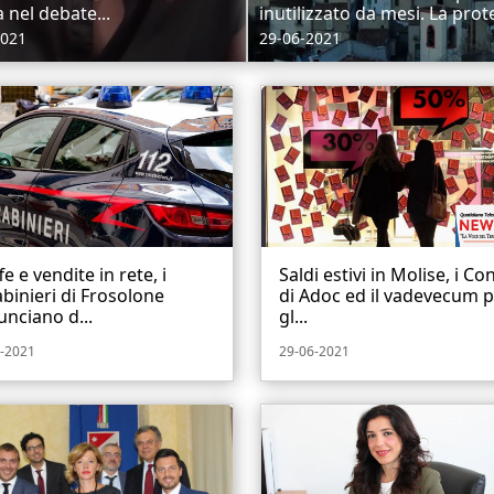
a nel debate...
inutilizzato da mesi. La prote
2021
29-06-2021
fe e vendite in rete, i
Saldi estivi in Molise, i Con
binieri di Frosolone
di Adoc ed il vadevecum 
nciano d...
gl...
-2021
29-06-2021