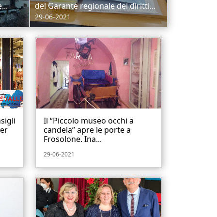
...
del Garante regionale dei diritti...
29-06-2021
sigli
Il “Piccolo museo occhi a
per
candela” apre le porte a
Frosolone. Ina...
29-06-2021