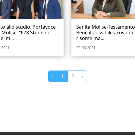
tto allo studio. Portavoce
Sanità Molise-Testamento
Molise: “678 Studenti
Bene il possibile arrivo di
ei m...
risorse ma...
-2021
29-06-2021
‹
1
2
›