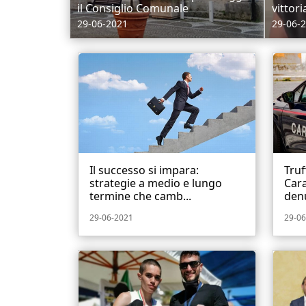
il Consiglio Comunale
vittori
29-06-2021
29-06-
Il successo si impara:
Truf
strategie a medio e lungo
Cara
termine che camb...
denu
29-06-2021
29-06