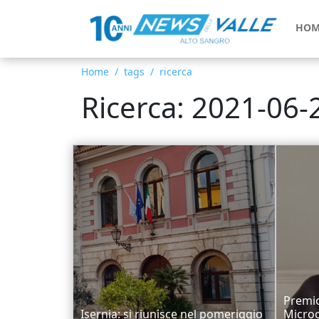
HOM
Home
tags
ricerca
Ricerca: 2021-06-
Premio
Isernia: si riunisce nel pomeriggio
Microc