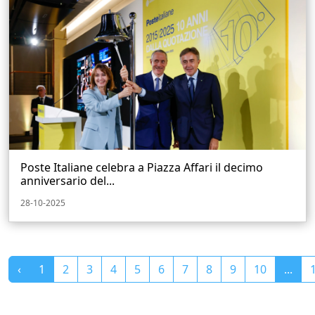
Poste Italiane celebra a Piazza Affari il decimo
anniversario del...
28-10-2025
‹
1
2
3
4
5
6
7
8
9
10
...