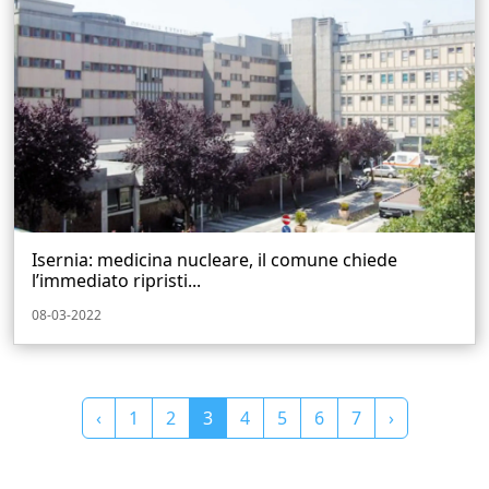
Isernia: medicina nucleare, il comune chiede
l’immediato ripristi...
08-03-2022
‹
1
2
3
4
5
6
7
›