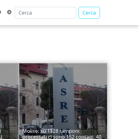
Cerca
3
Molise: su 1128 tamponi
ti
processati ci sono 152 contagi. 40