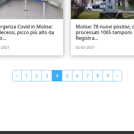
genza Covid in Molise:
Molise: 78 nuovi positivi, 
decessi, picco più alto da
processati 1065 tamponi.
o...
Registra...
-2021
02-02-2021
‹
1
2
3
4
5
6
7
8
9
›