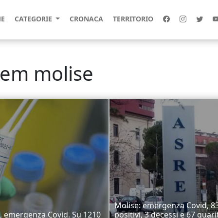
E
CATEGORIE
CRONACA
TERRITORIO
srem molise
Molise: emergenza Covid, 8
, emergenza Covid. Su 1210
positivi, 3 decessi e 67 guari