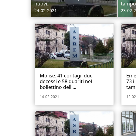
nuovi...
tampon
24-02-2021
23-02-
Molise: 41 contagi, due
Emer
decessi e 58 guariti nel
73 i
bollettino dell'...
tamp
14-02-2021
12-02