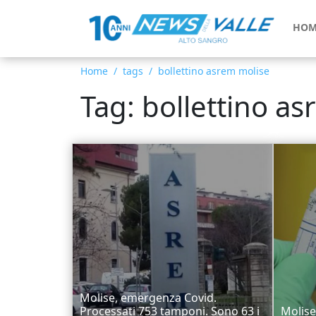
HOM
Home
tags
bollettino asrem molise
Tag: bollettino a
Molise, emergenza Covid.
Processati 753 tamponi. Sono 63 i
Molise