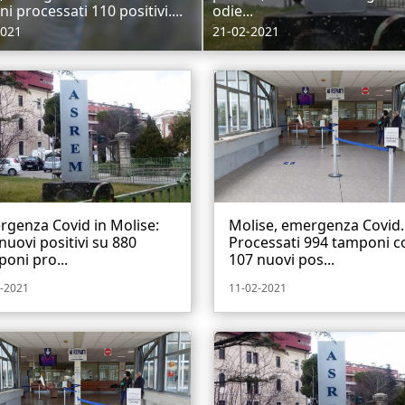
i processati 110 positivi....
odie...
2021
21-02-2021
genza Covid in Molise:
Molise, emergenza Covid.
 nuovi positivi su 880
Processati 994 tamponi c
oni pro...
107 nuovi pos...
-2021
11-02-2021