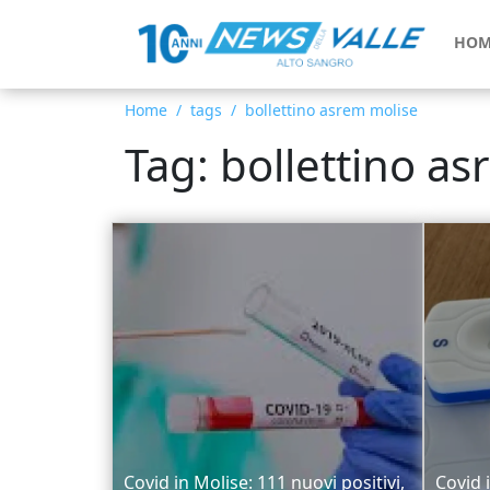
HOM
Home
tags
bollettino asrem molise
Tag: bollettino a
Covid in Molise: 111 nuovi positivi,
Covid 