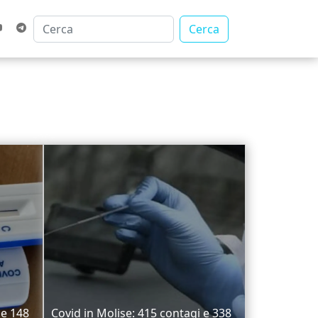
Cerca
 e 148
Covid in Molise: 415 contagi e 338