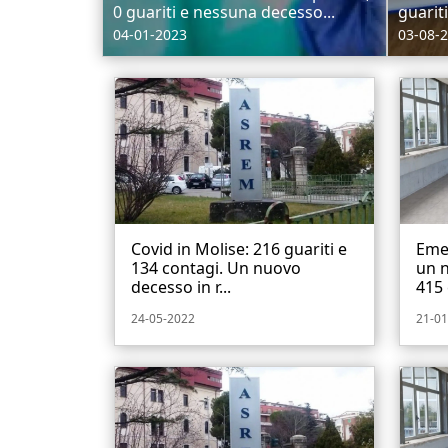
0 guariti e nessuna decesso...
guariti
04-01-2023
03-08-
Covid in Molise: 216 guariti e
Emer
134 contagi. Un nuovo
un n
decesso in r...
415 
24-05-2022
21-01