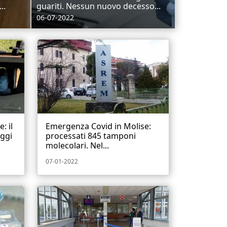
..
guariti. Nessun nuovo decesso...
06-07-2022
: il
Emergenza Covid in Molise:
Oggi
processati 845 tamponi
molecolari. Nel...
07-01-2022