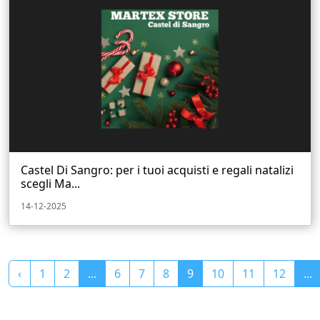
Castel Di Sangro: per i tuoi acquisti e regali natalizi
scegli Ma...
14-12-2025
‹
1
2
...
6
7
8
9
10
11
12
...