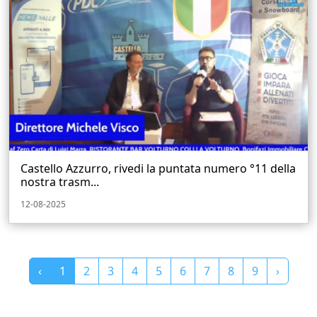
Castello Azzurro, rivedi la puntata numero °11 della
nostra trasm...
12-08-2025
‹
1
2
3
4
5
6
7
8
9
›