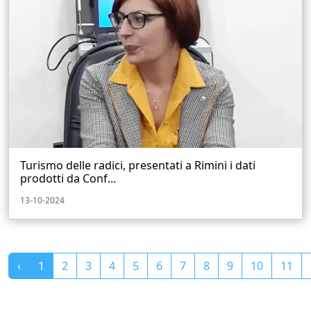
Turismo delle radici, presentati a Rimini i dati
prodotti da Conf...
13-10-2024
‹
1
2
3
4
5
6
7
8
9
10
11