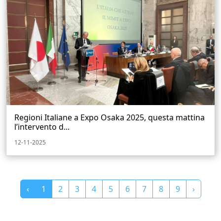
Regioni Italiane a Expo Osaka 2025, questa mattina
l’intervento d...
12-11-2025
‹
1
2
3
4
5
6
7
8
9
›