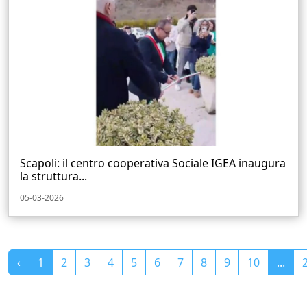
Scapoli: il centro cooperativa Sociale IGEA inaugura
la struttura...
05-03-2026
‹
1
2
3
4
5
6
7
8
9
10
...