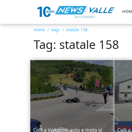
HOM
Home
tags
statale 158
Tag: statale 158
Colli a Volturno: auto e moto si
Colli 