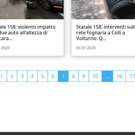
ale 158: violento impatto
Statale 158: interventi sul
due auto all'altezza di
rete fognaria a Colli a
ara...
Volturno. Q...
-2020
03-07-2020
1
2
3
4
5
6
7
8
9
10
...
16
17