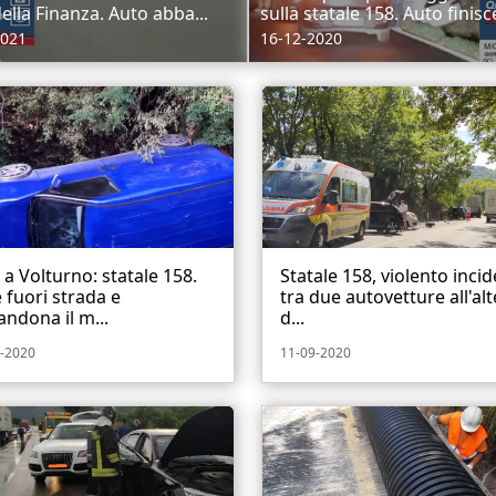
 della Finanza. Auto abba...
sulla statale 158. Auto finisce
2021
16-12-2020
i a Volturno: statale 158.
Statale 158, violento inci
 fuori strada e
tra due autovetture all'al
ndona il m...
d...
-2020
11-09-2020