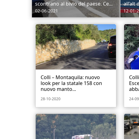
scontrano al bivio del paese. Ce...
all’alt
02-06-2021
12-01-
Colli – Montaquila: nuovo
Coll
look per la statale 158 con
Esce
nuovo manto...
abba
28-10-2020
24-09