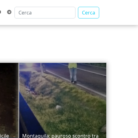
Cerca
cile
Montaquila: pauroso scontro tra