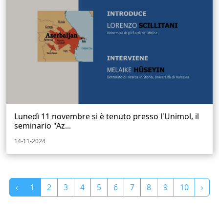
Lunedì 11 novembre si è tenuto presso l'Unimol, il
seminario "Az...
14-11-2024
‹
1
2
3
4
5
6
7
8
9
10
›