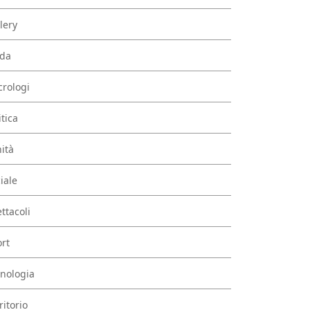
lery
da
rologi
itica
ità
iale
ttacoli
rt
nologia
ritorio