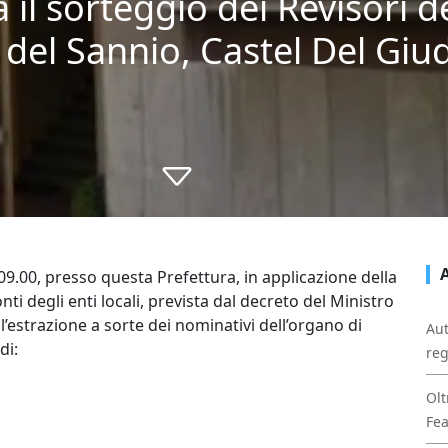
a il sorteggio dei Revisori d
del Sannio, Castel Del Giud
09.00, presso questa Prefettura, in applicazione della
ti degli enti locali, prevista dal decreto del Ministro
ll’estrazione a sorte dei nominativi dell’organo di
Aut
di:
reg
Olt
Fe