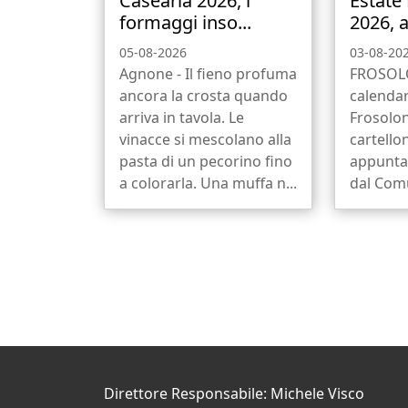
Casearia 2026, i
Estate
formaggi inso...
2026, a
05-08-2026
03-08-20
Agnone - Il fieno profuma
FROSOLO
ancora la crosta quando
calendar
arriva in tavola. Le
Frosolon
vinacce si mescolano alla
cartello
pasta di un pecorino fino
appunta
a colorarla. Una muffa n...
dal Comu
Direttore Responsabile: Michele Visco