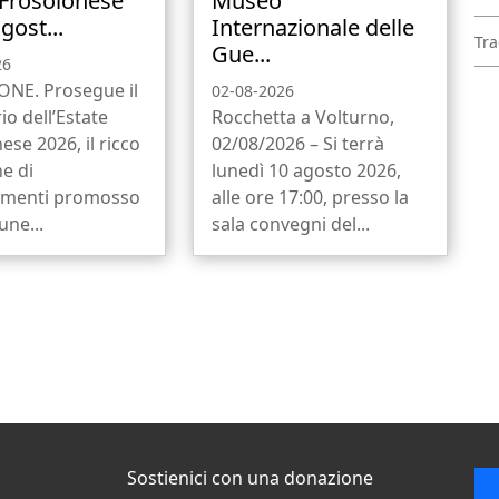
 Frosolonese
Museo
gost...
Internazionale delle
Tra
Gue...
26
NE. Prosegue il
02-08-2026
io dell’Estate
Rocchetta a Volturno,
ese 2026, il ricco
02/08/2026 – Si terrà
ne di
lunedì 10 agosto 2026,
menti promosso
alle ore 17:00, presso la
ne...
sala convegni del...
Sostienici con una donazione