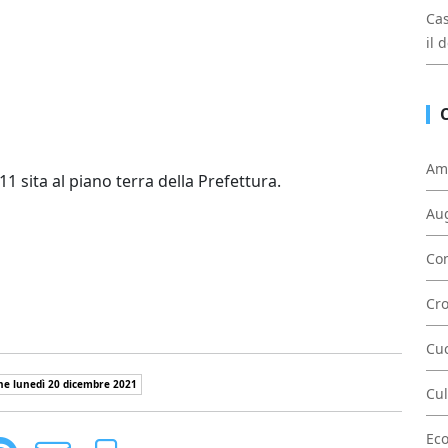
Cas
il 
Am
1 sita al piano terra della Prefettura.
Au
Con
Cr
Cu
ne lunedì 20 dicembre 2021
Cul
Ec