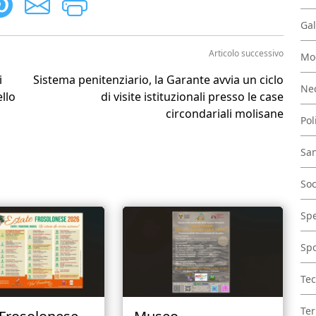
Gal
Articolo successivo
Mo
i
Sistema penitenziario, la Garante avvia un ciclo
Nec
ello
di visite istituzionali presso le case
circondariali molisane
Pol
San
Soc
Spe
Spo
Tec
Ter