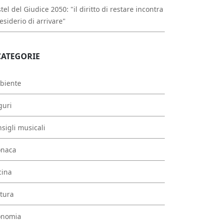
tel del Giudice 2050: "il diritto di restare incontra
desiderio di arrivare"
CATEGORIE
biente
guri
sigli musicali
onaca
cina
tura
onomia