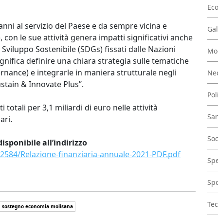
Ec
anni al servizio del Paese e da sempre vicina e
Gal
, con le sue attività genera impatti significativi anche
 Sviluppo Sostenibile (SDGs) fissati dalle Nazioni
Mo
ignifica definire una chiara strategia sulle tematiche
nance) e integrarle in maniera strutturale negli
Nec
Sustain & Innovate Plus”.
Pol
i totali per 3,1 miliardi di euro nelle attività
San
ari.
Soc
isponibile all’indirizzo
12584/Relazione-finanziaria-annuale-2021-PDF.pdf
Spe
Spo
Tec
sostegno economia molisana