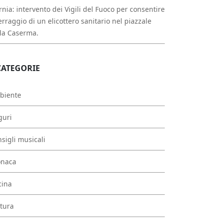
rnia: intervento dei Vigili del Fuoco per consentire
erraggio di un elicottero sanitario nel piazzale
la Caserma.
CATEGORIE
biente
guri
sigli musicali
onaca
cina
tura