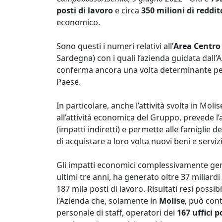
posti di lavoro
e circa
350 milioni di reddit
economico.
Sono questi i numeri relativi all’
Area Centr
Sardegna) con i quali l’azienda guidata dall
conferma ancora una volta determinante per
Paese.
In particolare, anche l’attività svolta in Moli
all’attività economica del Gruppo, prevede l’
(impatti indiretti) e permette alle famiglie d
di acquistare a loro volta nuovi beni e servizi
Gli impatti economici complessivamente gener
ultimi tre anni, ha generato oltre 37 miliardi
187 mila posti di lavoro. Risultati resi possib
l’Azienda che, solamente in
Molise
, può con
personale di staff, operatori dei
167 uffici p