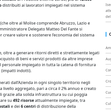
Ise
o
distribuiti ai lavoratori impiegati nel sistema
att
del
o
(che oltre al Molise comprende Abruzzo, Lazio e
’Amministratore Delegato Matteo Del Fante si
 creare valore e sostenere l’economia del sistema
Am
se, oltre a generare ritorni diretti e strettamente legati
acquisto di beni e servizi prodotti da altre imprese
Au
el personale impiegato in tutta la catena di fornitura
Con
 (impatti indotti).
Cr
ati dall’Azienda in ogni singolo territorio negli
 a livello aggregato, pari a circa il 2% annuo e creato
Cu
ili grazie alla solida infrastruttura su cui poggia
tare su
492 risorse
attualmente impiegate, tra
Cul
ostali
e dei
6 centri
di distribuzione della