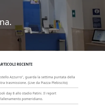
na.
ARTICOLI RECENTI
stello Azzurro", guarda la settima puntata della
tra trasmissione. (Live da Piazza Plebiscito)
oli day 8 allo stadio Patini. Il report
l'allenamento pomeridiano.