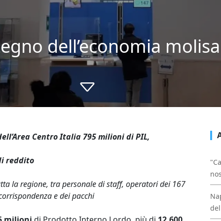
stegno dell’economia molisa
ell’Area Centro Italia 795 milioni di PIL,
di reddito
"Ca
nos
ta la regione, tra personale di staff, operatori dei 167
la corrispondenza e dei pacchi
Nap
del
5 milioni
di Prodotto Interno Lordo, più di
12.600