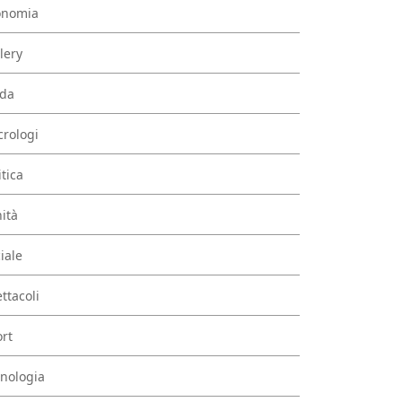
onomia
lery
da
rologi
itica
ità
iale
ttacoli
rt
nologia