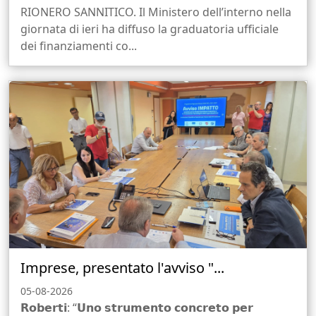
RIONERO SANNITICO. Il Ministero dell’interno nella
giornata di ieri ha diffuso la graduatoria ufficiale
dei finanziamenti co...
Imprese, presentato l'avviso "...
05-08-2026
𝗥𝗼𝗯𝗲𝗿𝘁𝗶: “𝗨𝗻𝗼 𝘀𝘁𝗿𝘂𝗺𝗲𝗻𝘁𝗼 𝗰𝗼𝗻𝗰𝗿𝗲𝘁𝗼 𝗽𝗲𝗿