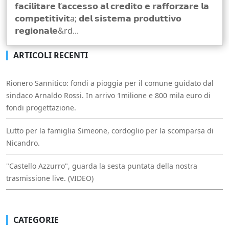
𝗳𝗮𝗰𝗶𝗹𝗶𝘁𝗮𝗿𝗲 𝗹’𝗮𝗰𝗰𝗲𝘀𝘀𝗼 𝗮𝗹 𝗰𝗿𝗲𝗱𝗶𝘁𝗼 𝗲 𝗿𝗮𝗳𝗳𝗼𝗿𝘇𝗮𝗿𝗲 𝗹𝗮
𝗰𝗼𝗺𝗽𝗲𝘁𝗶𝘁𝗶𝘃𝗶𝘁a; 𝗱𝗲𝗹 𝘀𝗶𝘀𝘁𝗲𝗺𝗮 𝗽𝗿𝗼𝗱𝘂𝘁𝘁𝗶𝘃𝗼
𝗿𝗲𝗴𝗶𝗼𝗻𝗮𝗹𝗲&rd...
ARTICOLI RECENTI
Rionero Sannitico: fondi a pioggia per il comune guidato dal
sindaco Arnaldo Rossi. In arrivo 1milione e 800 mila euro di
fondi progettazione.
Lutto per la famiglia Simeone, cordoglio per la scomparsa di
Nicandro.
"Castello Azzurro", guarda la sesta puntata della nostra
trasmissione live. (VIDEO)
CATEGORIE