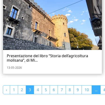
Presentazione del libro “Storia dell’agricoltura
molisana”, di Mi...
13-05-2026
‹
1
2
3
4
5
6
7
8
9
10
...