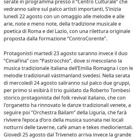
serate in programma presso il “Centro Culturale” che
vedranno salire sul palco artisti importanti, S’inizia
lunedì 22 agosto con un omaggio alle melodie e alle
arie, note e meno note, della tradizione musicale e
poetica di Roma e del Lazio, con una rilettura originale
proposta dalla formazione “ControCorente”.
Protagonisti martedì 23 agosto saranno invece il duo
“CimaFina” con “Pastrocchio”, dove si mescolano la
musica tradizionale italiana dell’Emilia Romagna i con le
melodie tradizionali västmanland svedesi. Nella serata
di mercoledì 24 agosto saliranno sul palco due gruppi,
per primo si esibirà il trio guidato da Roberto Tombesi
storico protagonista del folk revival italiano, che con
l'organetto ha rinnovato le danze tradizionali venete, a
seguire poi ”Orchestra Bailam” della Liguria, che farà
rivivere l’epoca d’oro della musica suonata nei locali
notturni delle taverne, cafè aman e tekes mediorientali.
Giovedì 25 agosto dal Triveneto arriva invece la grande