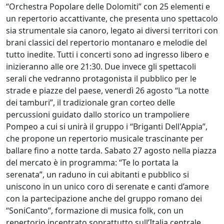
“Orchestra Popolare delle Dolomiti” con 25 elementi e
un repertorio accattivante, che presenta uno spettacolo
sia strumentale sia canoro, legato ai diversi territori con
brani classici del repertorio montanaro e melodie del
tutto inedite. Tutti i concerti sono ad ingresso libero e
inizieranno alle ore 21:30. Due invece gli spettacoli
serali che vedranno protagonista il pubblico per le
strade e piazze del paese, venerdì 26 agosto “La notte
dei tamburi”, il tradizionale gran corteo delle
percussioni guidato dallo storico un trampoliere
Pompeo a cui si unirà il gruppo i “Briganti Dell'Appia”,
che propone un repertorio musicale trascinante per
ballare fino a notte tarda. Sabato 27 agosto nella piazza
del mercato è in programma: “Te lo portata la
serenata”, un raduno in cui abitanti e pubblico si
uniscono in un unico coro di serenate e canti d’amore
con la partecipazione anche del gruppo romano dei
“SoniCanto”, formazione di musica folk, con un
repertorio incentrato soprattutto sull’Italia centrale.