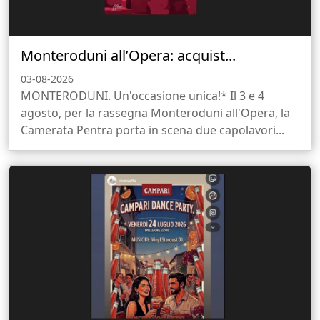
Monteroduni all’Opera: acquist...
03-08-2026
MONTERODUNI. Un'occasione unica!* Il 3 e 4
agosto, per la rassegna Monteroduni all'Opera, la
Camerata Pentra porta in scena due capolavori...