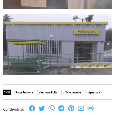
TAGS
Poste Italiane
Versione Polis
ufficio postale
riapertura
Condividi su: