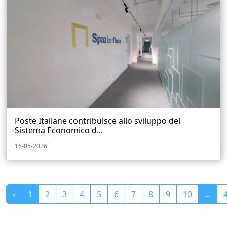
Poste Italiane contribuisce allo sviluppo del
Sistema Economico d...
16-05-2026
‹
1
2
3
4
5
6
7
8
9
10
...