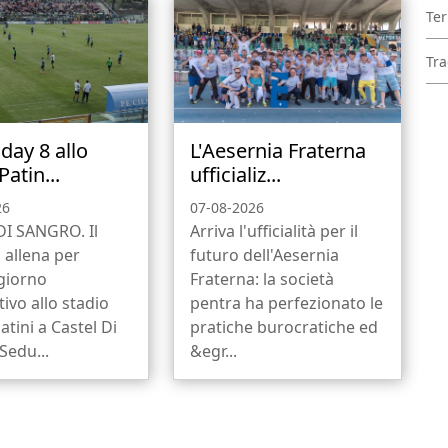
Ter
Tra
day 8 allo
L'Aesernia Fraterna
Patin...
ufficializ...
26
07-08-2026
DI SANGRO. Il
Arriva l'ufficialità per il
i allena per
futuro dell'Aesernia
 giorno
Fraterna: la società
ivo allo stadio
pentra ha perfezionato le
atini a Castel Di
pratiche burocratiche ed
Sedu...
&egr...