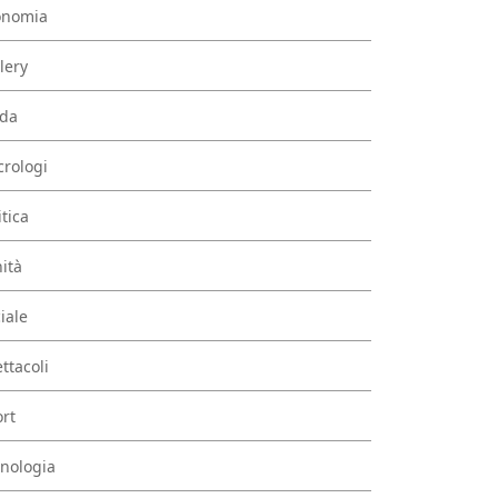
onomia
lery
da
rologi
itica
ità
iale
ttacoli
rt
nologia