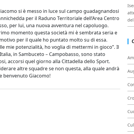
Ise
i Giacomo si è messo in luce sul campo guadagnandosi
att
annichedda per il Raduno Territoriale dell’Area Centro
del
sso, per lui, una nuova avventura nel capoluogo.
 primo momento questa società mi è sembrata seria e
motivo per il quale ho puntato molto su di essa.
 mie potenzialità, ho voglia di mettermi in gioco”. Il
a Italia, in Sambuceto – Campobasso, sono stato
Am
osi, accorsi quel giorno alla Cittadella dello Sport.
derare altre squadre se non questa, alla quale andrà
Au
o e benvenuto Giacomo!
Con
Cr
Cu
Cul