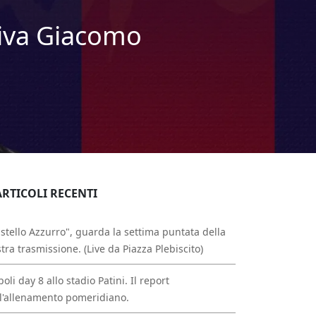
riva Giacomo
ARTICOLI RECENTI
stello Azzurro", guarda la settima puntata della
tra trasmissione. (Live da Piazza Plebiscito)
oli day 8 allo stadio Patini. Il report
l'allenamento pomeridiano.