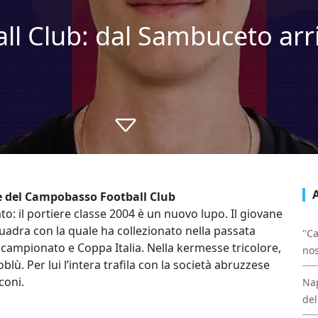
l Club: dal Sambuceto ar
e del Campobasso Football Club
nato: il portiere classe 2004 è un nuovo lupo. Il giovane
adra con la quale ha collezionato nella passata
"Ca
a campionato e Coppa Italia. Nella kermesse tricolore,
nos
lù. Per lui l’intera trafila con la società abruzzese
coni.
Nap
del