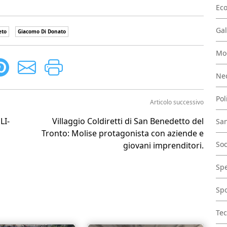
Ec
Gal
eto
Giacomo Di Donato
Mo
Nec
Pol
Articolo successivo
LI-
Villaggio Coldiretti di San Benedetto del
San
Tronto: Molise protagonista con aziende e
Soc
giovani imprenditori.
Spe
Spo
Tec