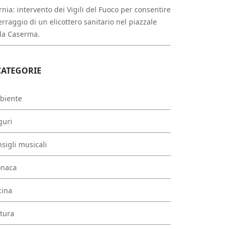
rnia: intervento dei Vigili del Fuoco per consentire
erraggio di un elicottero sanitario nel piazzale
la Caserma.
CATEGORIE
biente
guri
sigli musicali
onaca
cina
tura