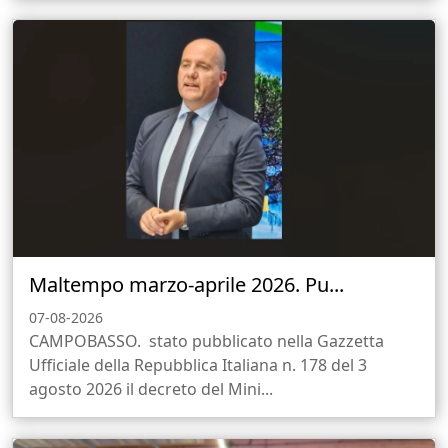
Maltempo marzo-aprile 2026. Pu...
07-08-2026
CAMPOBASSO. stato pubblicato nella Gazzetta
Ufficiale della Repubblica Italiana n. 178 del 3
agosto 2026 il decreto del Mini...