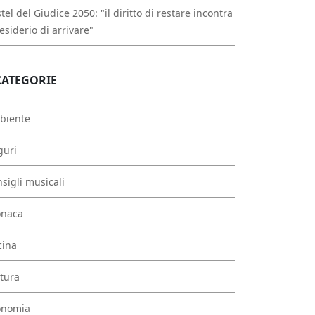
tel del Giudice 2050: "il diritto di restare incontra
desiderio di arrivare"
CATEGORIE
biente
guri
sigli musicali
onaca
cina
tura
onomia