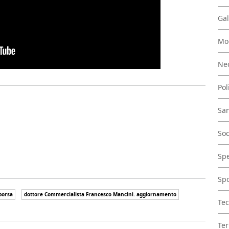
Gal
Mo
Nec
Pol
San
Soc
Spe
Spo
 borsa
dottore Commercialista Francesco Mancini. aggiornamento
Tec
Ter