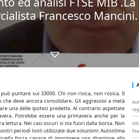
o ed analisi FTSE MIB .La 
ialista Francesco Mancini.
può puntare sui 33000. Chi non risica, non rosica. Il
o che deve ancora consolidare. Gli aggressivi a metà
Aut
re una delle ipotesi predette. Al contrario aspettate
reg
avera. Potrebbe essere una primavera anche per la
ra lettura. Nei casi oscuri si sta fuori dalla borsa. Non
Olt
vostri periodi tosti utilizzate due soluzioni: Autostima
Fe
quella forza capace di imprimere una direzione alla