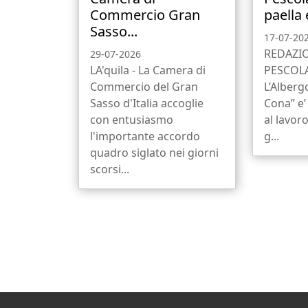
Commercio Gran
paella 
Sasso...
17-07-20
REDAZI
29-07-2026
LA'quila - La Camera di
PESCOL
Commercio del Gran
L’Alberg
Sasso d'Italia accoglie
Cona” e’
con entusiasmo
al lavoro
l'importante accordo
g...
quadro siglato nei giorni
scorsi...