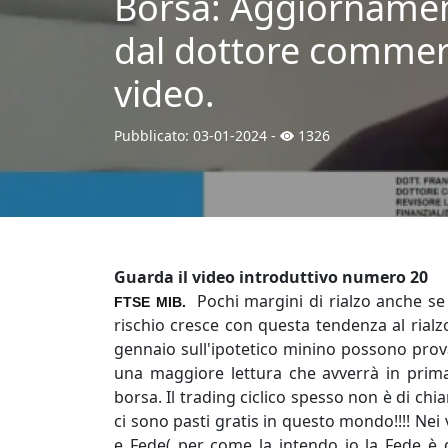
Borsa: Aggiornament
dal dottore commerc
video.
Pubblicato:
03-01-2024
-
1326
Guarda il video introduttivo numero 20
Pochi margini di rialzo anche se 
FTSE MIB.
rischio cresce con questa tendenza al rialz
gennaio sull'ipotetico minino possono prova
una maggiore lettura che avverrà in prim
borsa. Il trading ciclico spesso non è di chia
ci sono pasti gratis in questo mondo!!!! Nei 
e Fede( per come la intendo io la Fede è 