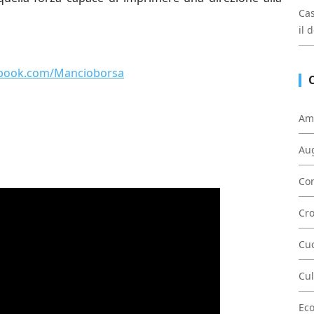
Cas
il 
ebook.com/Mancioborsa
Am
Au
Con
Cr
Cu
Cul
Ec