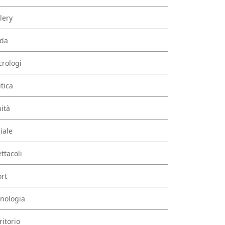
lery
da
rologi
itica
ità
iale
ttacoli
rt
nologia
ritorio