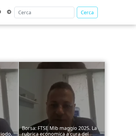
Cerca
Borsa: FTSE Mib maggio 2025. La
riodo,
rubrica economica a cura del