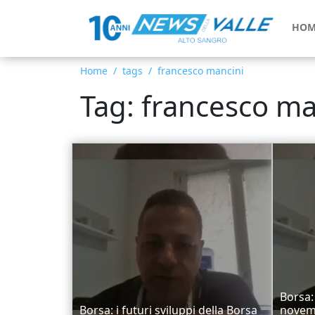
HOM
Home
tags
francesco mancini
Tag: francesco ma
Borsa:
Borsa: i futuri sviluppi della Borsa
novemb