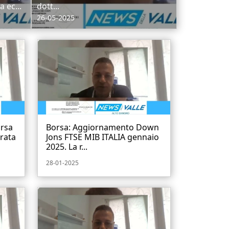
 ec...
dott...
26-05-2025
rsa
Borsa: Aggiornamento Down
rata
Jons FTSE MIB ITALIA gennaio
2025. La r...
28-01-2025