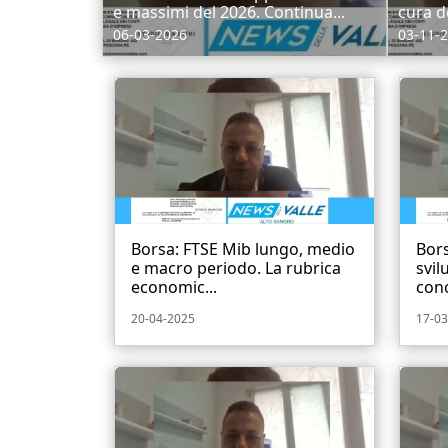
e massimi del 2026. Continua...
cura de
06-03-2026
03-11-
Borsa: FTSE Mib lungo, medio
Bors
e macro periodo. La rubrica
svil
economic...
conc
20-04-2025
17-03