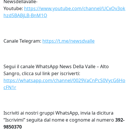
Newsdellavalle-
Youtube:
https://www.youtube.com/channel/UCxOv3ok
hzd5BABjLB-BnM1Q
Canale Telegram:
https://t.me/newsdvalle
Segui il canale WhatsApp News Della Valle – Alto
Sangro, clicca sul link per iscriverti:
https://whatsapp.com/channel/0029VaCnPcS0VycG6Ho
cFN1r
Iscriviti ai nostri gruppi WhatsApp, invia la dicitura
“Iscrivimi” seguita dal nome e cognome al numero
392-
9850370