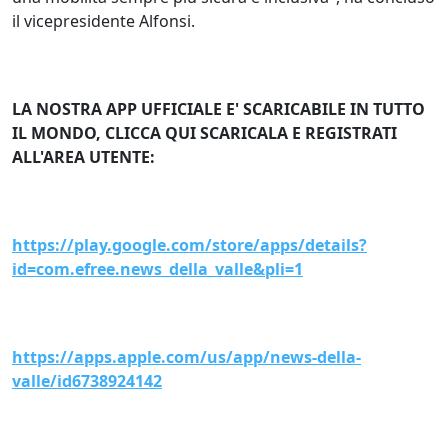
il vicepresidente Alfonsi.
LA NOSTRA APP UFFICIALE E' SCARICABILE IN TUTTO
IL MONDO, CLICCA QUI SCARICALA E REGISTRATI
ALL'AREA UTENTE:
https://play.google.com/store/apps/details?
id=com.efree.news_della_valle&pli=1
https://apps.apple.com/us/app/news-della-
valle/id6738924142