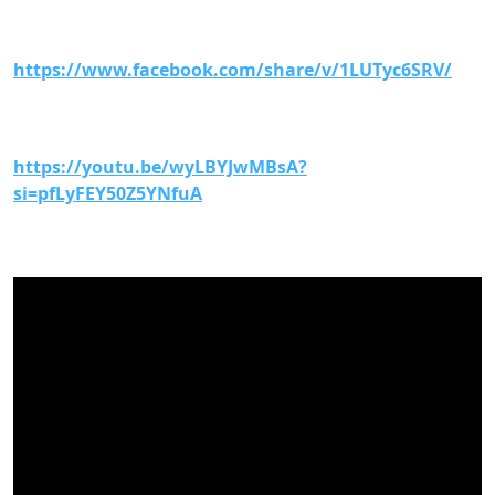
https://www.facebook.com/share/v/1LUTyc6SRV/
https://youtu.be/wyLBYJwMBsA?
si=pfLyFEY50Z5YNfuA