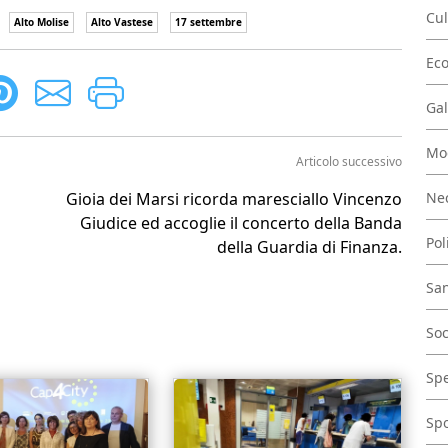
Cul
Alto Molise
Alto Vastese
17 settembre
Ec
Gal
Mo
Articolo successivo
Nec
Gioia dei Marsi ricorda maresciallo Vincenzo
Giudice ed accoglie il concerto della Banda
Pol
della Guardia di Finanza.
San
Soc
Spe
Spo