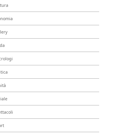
tura
onomia
lery
da
rologi
itica
ità
iale
ttacoli
rt