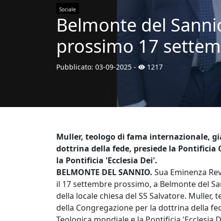
Sociale
Belmonte del Sannio:
prossimo 17 settemb
Pubblicato:
03-09-2025
-
1217
Muller, teologo di fama internazionale, g
dottrina della fede, presiede la Pontifici
la Pontificia 'Ecclesia Dei'.
BELMONTE DEL SANNIO.
Sua Eminenza Rev.
il 17 settembre prossimo, a Belmonte del Sa
della locale chiesa del SS Salvatore. Muller,
della Congregazione per la dottrina della fed
Teologica mondiale e la Pontificia 'Ecclesia De