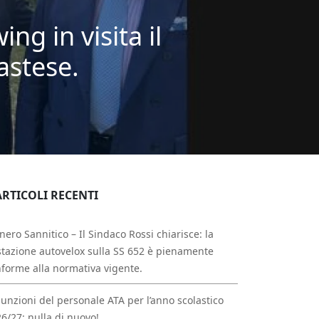
g in visita il
astese.
ARTICOLI RECENTI
nero Sannitico – Il Sindaco Rossi chiarisce: la
tazione autovelox sulla SS 652 è pienamente
forme alla normativa vigente.
unzioni del personale ATA per l’anno scolastico
6/27: nulla di nuovo!