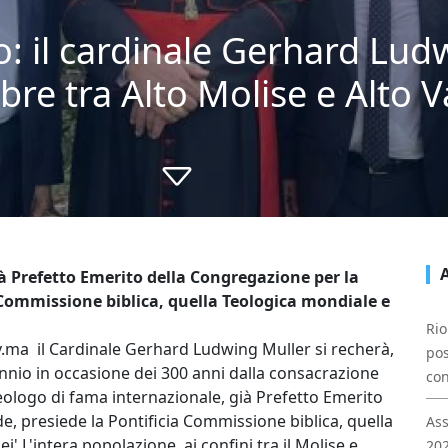
 il cardinale Gerhard Ludwin
re tra Alto Molise e Alto V
ià Prefetto Emerito della Congregazione per la
a Commissione biblica, quella Teologica mondiale e
Rio
ma il Cardinale Gerhard Ludwing Muller si recherà,
pos
nnio in occasione dei 300 anni dalla consacrazione
con
 teologo di fama internazionale, già Prefetto Emerito
e, presiede la Pontificia Commissione biblica, quella
Ass
i'.L'intera popolazione, ai confini tra il Molise e
202