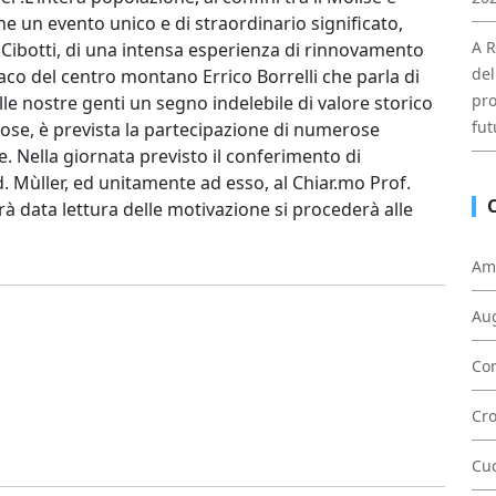
ne un evento unico e di straordinario significato,
A R
 Cibotti, di una intensa esperienza di rinnovamento
del
aco del centro montano Errico Borrelli che parla di
pro
e nostre genti un segno indelebile di valore storico
fut
ligiose, è prevista la partecipazione di numerose
e. Nella giornata previsto il conferimento di
. Mùller, ed unitamente ad esso, al Chiar.mo Prof.
rà data lettura delle motivazione si procederà alle
Am
Au
Con
Cr
Cu