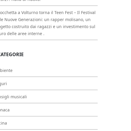
occhetta a Volturno torna il Teen Fest – Il Festival
le Nuove Generazioni: un rapper molisano, un
getto costruito dai ragazzi e un investimento sul
uro delle aree interne .
CATEGORIE
biente
guri
sigli musicali
onaca
cina