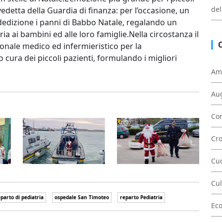
del
edetta della Guardia di finanza: per l’occasione, un
 dedizione i panni di Babbo Natale, regalando un
a ai bambini ed alle loro famiglie.Nella circostanza il
nale medico ed infermieristico per la
 cura dei piccoli pazienti, formulando i migliori
Am
Au
Con
Cr
Cu
Cul
parto di pediatria
ospedale San Timoteo
reparto Pediatria
Ec