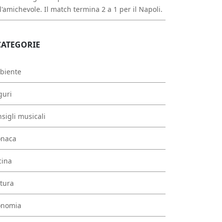
l'amichevole. Il match termina 2 a 1 per il Napoli.
CATEGORIE
biente
guri
sigli musicali
onaca
cina
tura
onomia