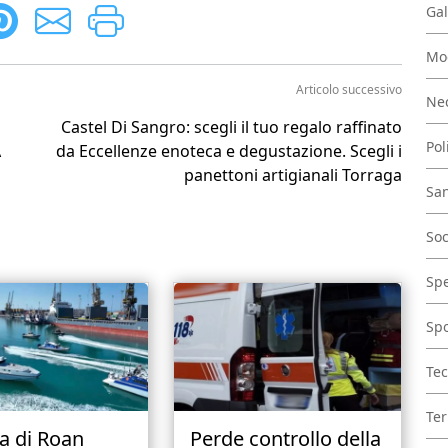
Gal
Mo
Articolo successivo
Nec
Castel Di Sangro: scegli il tuo regalo raffinato
Pol
A
da Eccellenze enoteca e degustazione. Scegli i
panettoni artigianali Torraga
San
Soc
Spe
Spo
Tec
Ter
a di Roan
Perde controllo della