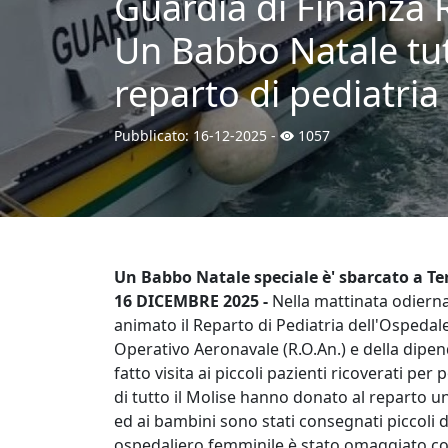
Guardia di Finanza R
Un Babbo Natale tutt
reparto di pediatria
Pubblicato:
16-12-2025
-
1057
Un Babbo Natale speciale è' sbarcato a Te
16 DICEMBRE 2025 -
Nella mattinata odierna
animato il Reparto di Pediatria dell'Ospedale
Operativo Aeronavale (R.O.An.) e della dipe
fatto visita ai piccoli pazienti ricoverati per
di tutto il Molise hanno donato al reparto 
ed ai bambini sono stati consegnati piccoli 
ospedaliero femminile è stato omaggiato con 