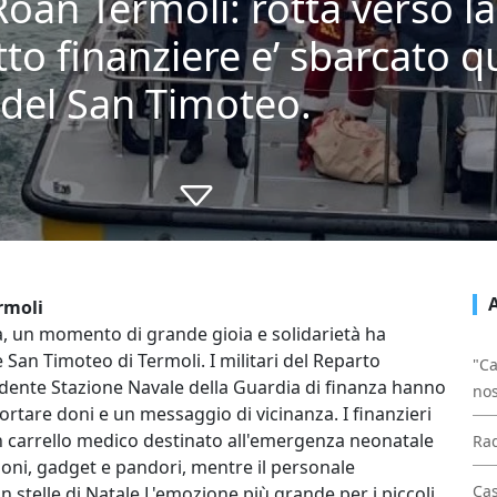
oan Termoli: rotta verso la 
o finanziere e’ sbarcato q
 del San Timoteo.
rmoli
, un momento di grande gioia e solidarietà ha
 San Timoteo di Termoli. I militari del Reparto
"Ca
ndente Stazione Navale della Guardia di finanza hanno
nos
 portare doni e un messaggio di vicinanza. I finanzieri
un carrello medico destinato all'emergenza neonatale
Rad
doni, gadget e pandori, mentre il personale
Cas
stelle di Natale.L'emozione più grande per i piccoli