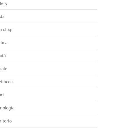
lery
da
rologi
itica
ità
iale
ttacoli
rt
nologia
ritorio