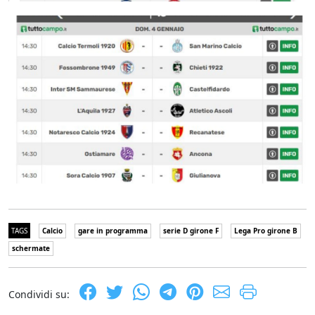
TAGS
Calcio
gare in programma
serie D girone F
Lega Pro girone B
schermate
Condividi su: