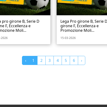
 pro girone B, Serie D
Lega Pro girone B, Serie 
ne F, Eccellenza e
girone F, Eccellenza e
ozione Moli...
Promozione Moli...
-2026
15-03-2026
‹
1
2
3
4
5
6
›