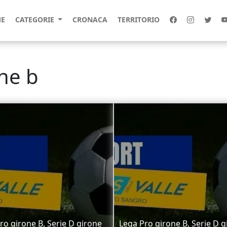
E
CATEGORIE
CRONACA
TERRITORIO
one b
ro girone B, Serie D girone
Lega Pro girone B, Serie D g