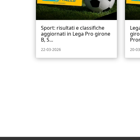
Sport: risultati e classifiche
Lega
aggiornati in Lega Pro girone
giro
B, S...
Prom
22-03-2026
20-03