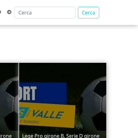
Cerca
irone
Lege Pro girone B, Serie D girone