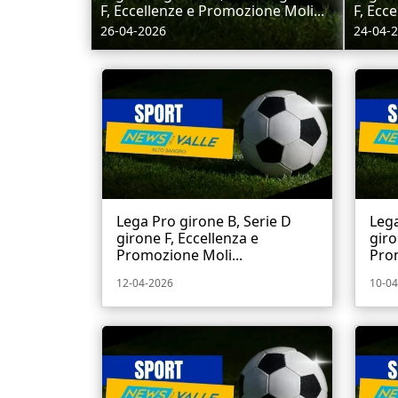
F, Eccellenze e Promozione Moli...
F, Ecc
26-04-2026
24-04-
Lega Pro girone B, Serie D
Lega
girone F, Eccellenza e
giro
Promozione Moli...
Prom
12-04-2026
10-04