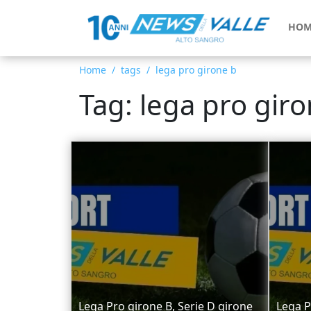
HOM
Home
tags
lega pro girone b
Tag: lega pro gir
Lega Pro girone B, Serie D girone
Lega P