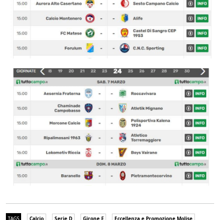
TAGS
Calcio
Serie D
Girone F
Eccellenza e Promozione Molise