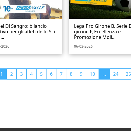
el Di Sangro: bilancio
Lega Pro Girone B, Serie 
tivo per gli atleti dello Sci
girone F, Eccellenza e
...
Promozione Moli...
-2026
06-03-2026
1
2
3
4
5
6
7
8
9
10
...
24
25