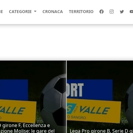
E
CATEGORIE
CRONACA
TERRITORIO
D girone F, Eccellenza e
ione Molise: le gare del
Lega Pro girone B, Serie D g