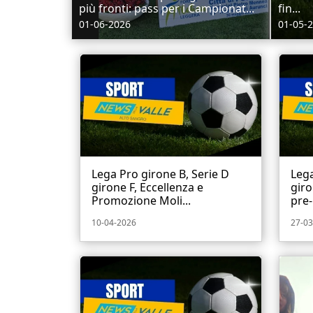
più fronti: pass per i Campionat...
fin...
01-06-2026
01-05-
Lega Pro girone B, Serie D
Lega
girone F, Eccellenza e
giro
Promozione Moli...
pre-
10-04-2026
27-03