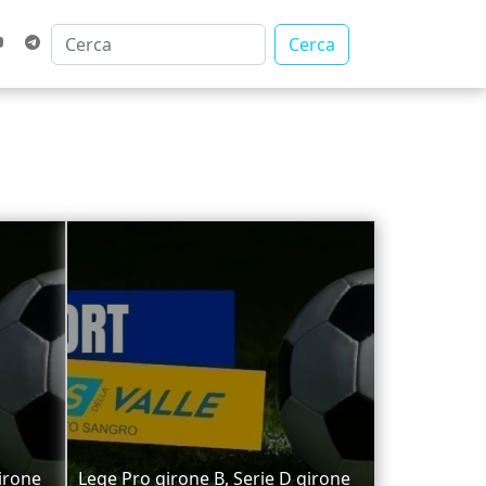
Cerca
irone
Lege Pro girone B, Serie D girone