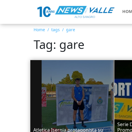
HOM
Home
tags
gare
Tag: gare
Serie 
Atletica Isernia protagonista su
Promoz