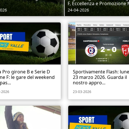
F, Eccellenza e Promozione M
2026
24-04-2026
 Pro girone B e Serie D
Sportivamente Flash: lune
ne F: le gare del weekend
23 marzo 2026. Guarda il
pas...
nostro appro...
-2026
23-03-2026