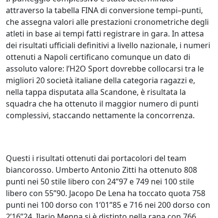
attraverso la tabella FINA di conversione tempi–punti,
che assegna valori alle prestazioni cronometriche degli
atleti in base ai tempi fatti registrare in gara. In attesa
dei risultati ufficiali definitivi a livello nazionale, i numeri
ottenuti a Napoli certificano comunque un dato di
assoluto valore: l’H2O Sport dovrebbe collocarsi tra le
migliori 20 società italiane della categoria ragazzi e,
nella tappa disputata alla Scandone, è risultata la
squadra che ha ottenuto il maggior numero di punti
complessivi, staccando nettamente la concorrenza.
Questi i risultati ottenuti dai portacolori del team
biancorosso. Umberto Antonio Zitti ha ottenuto 808
punti nei 50 stile libero con 24”97 e 749 nei 100 stile
libero con 55”90. Jacopo De Lena ha toccato quota 758
punti nei 100 dorso con 1’01”85 e 716 nei 200 dorso con
2’16”24. Ilario Menna si è distinto nella rana con 766