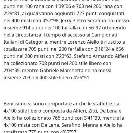
punti nei 100 rana con 1’09”06 e 763 nei 200 rana con
2’29”81, ai quali vanno aggiunti i 727 punti conquistati
nei 400 misti con 4’57”98. Jerry Pietro Serafino ha messo
insieme 914 punti nei 100 farfalla con 56”92 ottenendo
nella circostanza il tempo di accesso ai Campionati
Italiani di Categoria, mentre Lorenzo Aiello è riuscito a
totalizzare 705 punti nei 200 farfalla con 2’18”24 e 656
punti nei 200 misti con 2’23”63. Stefano Armando Alfieri
ha collezionato 708 punti nei 200 stile libero con
2’04”35, mentre Gabriele Marchetta ne ha messi
insieme 703 nei 400 stile libero 4’25”51.
Benissimo si sono comportate anche le staffette. La
4x100 stile libero composta da Alfieri, Zitti, De Lena e
Aiello ha collezionato 766 punti con 3’41”39, mentre la
4x100 mista con De Lena, Serafino, Menna e Aiello ha
totalizzato 775 punti con 4’05”57.