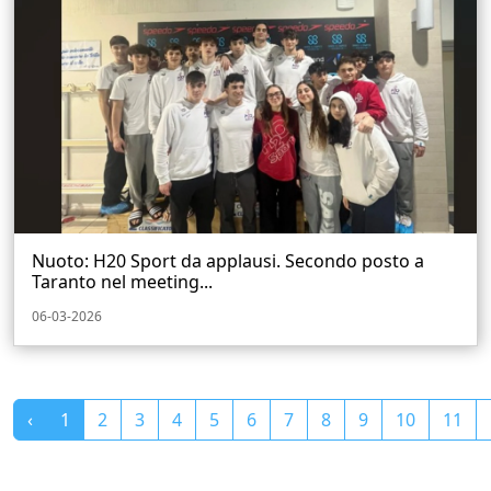
Nuoto: H20 Sport da applausi. Secondo posto a
Taranto nel meeting...
06-03-2026
‹
1
2
3
4
5
6
7
8
9
10
11