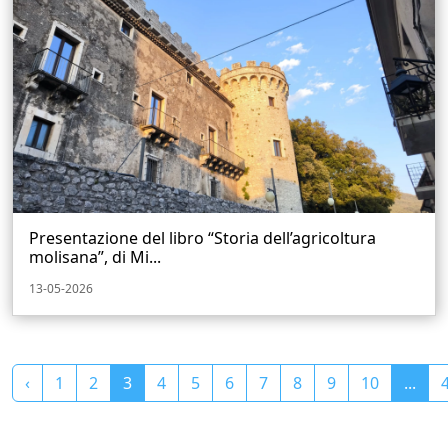
Presentazione del libro “Storia dell’agricoltura
molisana”, di Mi...
13-05-2026
‹
1
2
3
4
5
6
7
8
9
10
...