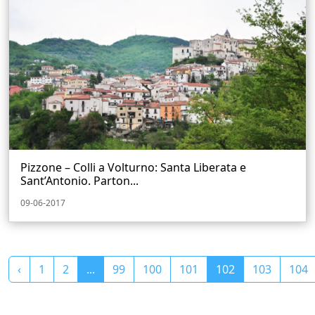
Pizzone – Colli a Volturno: Santa Liberata e
Sant’Antonio. Parton...
09-06-2017
‹
1
2
...
99
100
101
102
103
104