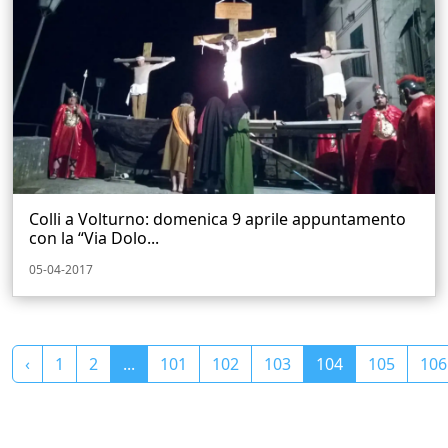
Colli a Volturno: domenica 9 aprile appuntamento
con la “Via Dolo...
05-04-2017
‹
1
2
...
101
102
103
104
105
106