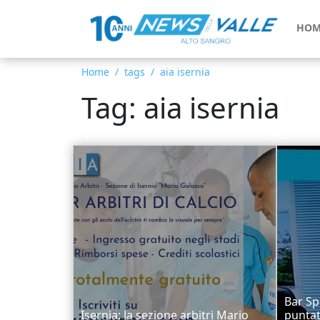
HOM
Home
tags
aia isernia
Tag: aia isernia
Bar Sp
Isernia: la sezione arbitri Mario
punta