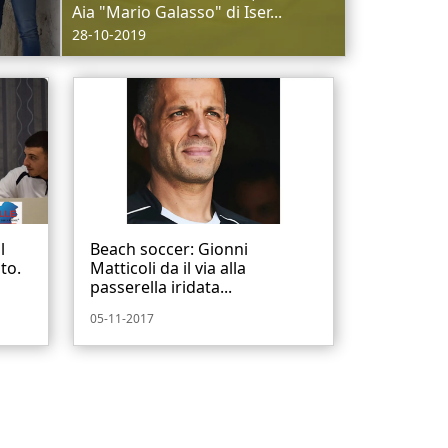
Aia "Mario Galasso" di Iser...
28-10-2019
l
Beach soccer: Gionni
to.
Matticoli da il via alla
passerella iridata...
05-11-2017