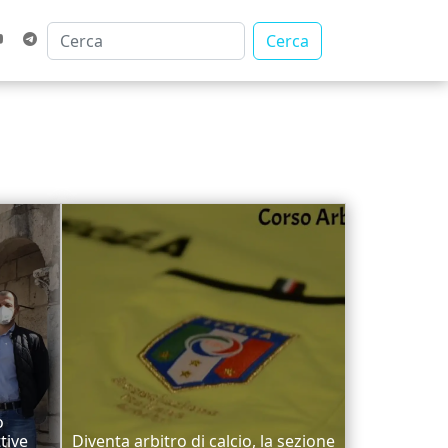
Cerca
o
tive
Diventa arbitro di calcio, la sezione