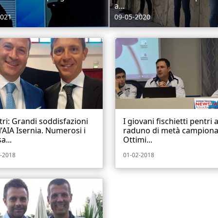
a...
2021
09-05-2020
tri: Grandi soddisfazioni
I giovani fischietti pentri a
l’AIA Isernia. Numerosi i
raduno di metà campiona
a...
Ottimi...
-2018
01-02-2018