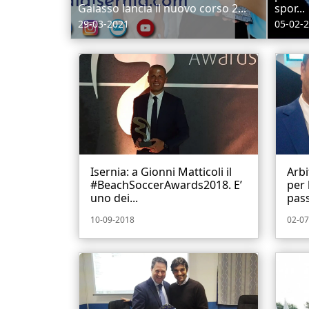
Galasso lancia il nuovo corso 2...
spor...
29-03-2021
05-02-
Isernia: a Gionni Matticoli il
Arbi
#BeachSoccerAwards2018. E’
per 
uno dei...
pass
10-09-2018
02-07