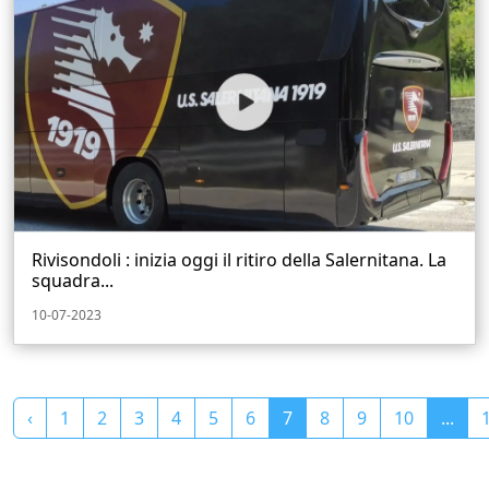
Rivisondoli : inizia oggi il ritiro della Salernitana. La
squadra...
10-07-2023
‹
1
2
3
4
5
6
7
8
9
10
...