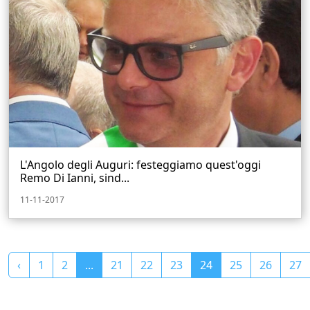
L'Angolo degli Auguri: festeggiamo quest'oggi
Remo Di Ianni, sind...
11-11-2017
‹
1
2
...
21
22
23
24
25
26
27