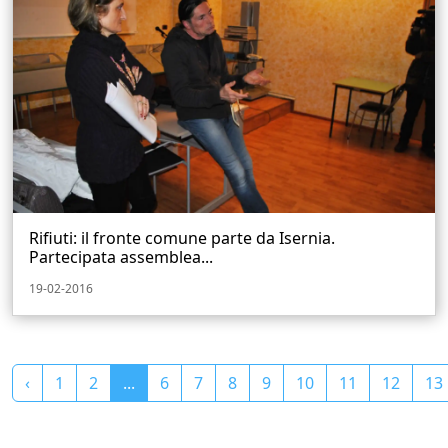
Rifiuti: il fronte comune parte da Isernia.
Partecipata assemblea...
19-02-2016
‹
1
2
...
6
7
8
9
10
11
12
13