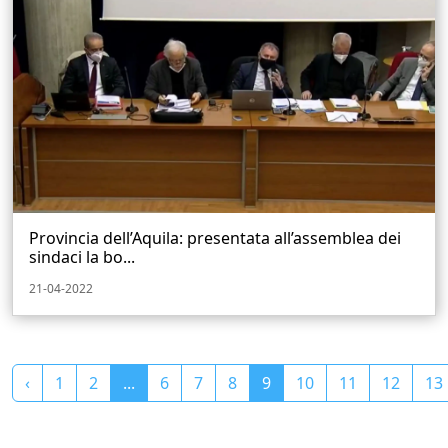
Provincia dell’Aquila: presentata all’assemblea dei
sindaci la bo...
21-04-2022
‹
1
2
...
6
7
8
9
10
11
12
13