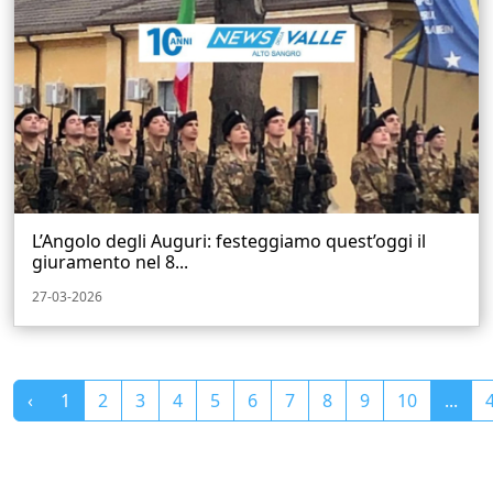
L’Angolo degli Auguri: festeggiamo quest’oggi il
giuramento nel 8...
27-03-2026
‹
1
2
3
4
5
6
7
8
9
10
...