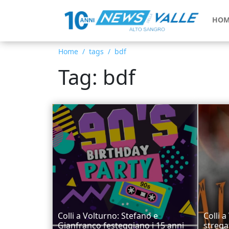
HOM
Home
tags
bdf
Tag: bdf
Colli a Volturno: Stefano e
Colli 
Gianfranco festeggiano i 15 anni
strega