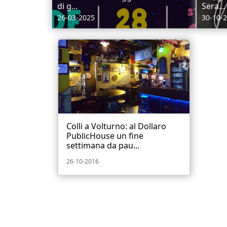
di g...
Sera...
26-03-2025
30-10-
Colli a Volturno: al Dollaro
PublicHouse un fine
settimana da pau...
26-10-2016