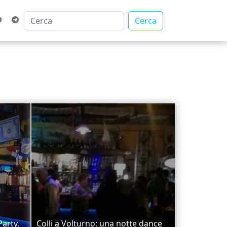
Cerca
Party,
Colli a Volturno: una notte dance