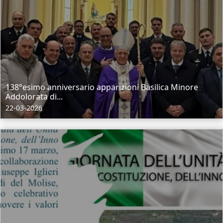
138°esimo anniversario apparizioni Basilica Minore
Addolorata di...
22-03-2026