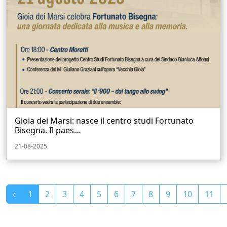
Gioia dei Marsi: nasce il centro studi Fortunato
Bisegna. Il paes...
21-08-2025
‹
1
2
3
4
5
6
7
8
9
10
11